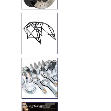
Interieur/Sicherheit
I
Motorenteile
I
Kühlung/Ansaug