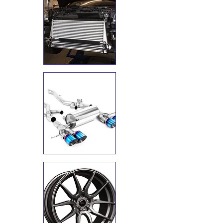
I
Auspuffanlage
I
Räder
I