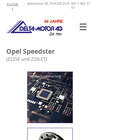
Kontak
Seestrasse 36, CH-6205 Eich
041 / 462 51
51
t
44 JAHRE
Seit 1982
Opel Speedster
(Z22SE und Z20LET)
Softwareoptimierung
I
Getriebe/Kupplung
I