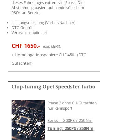
dieses Fahrzeuges extrem viel Spass.
Die
Abstimmung basiert auf handelsüblichem
98Oktan-Benzin.
Leistungsmessung (Vorher/Nachher)
DTC-Geprüft
Verbrauchsoptimiert
CHF 16
50.-
i
nkl. MwSt.
+ Homologati
onspapiere CH
F 45
0.- (DTC-
Gutachten)
Chip-Tuning Opel Speedster Turbo
Phase 2 o
hne CH-Gutachten,
nur Rennsport
Serie: 200PS / 250Nm
Tuning: 250PS / 350Nm