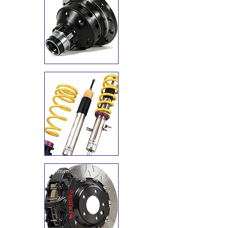
Fahrwerk
I
Bremsen
I