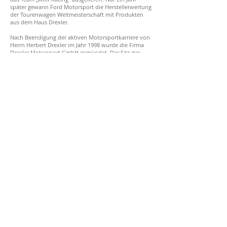
später gewann Ford Motorsport die Herstellerwertung
der Tourenwagen Weltmeisterschaft mit Produkten
aus dem Haus Drexler.
Nach Beendigung der aktiven Motorsportkarriere von
Herrn Herbert Drexler im Jahr 1998 wurde die Firma
Drexler Motorsport GmbH gegründet. Der Sitz der
Firma liegt im Niederbayerischen Salzweg und ist nur
5km von der bekannten drei Flüssen Stadt Passau
entfernt. In den Firmengebäuden werden
Komponenten für Rennfahrzeuge, Sport- und
Supersportfahrzeuge konstruiert, entwickelt,
produziert, montiert und weltweit an Kunden aus der
Automobilindustrie und Motorsportwelt versendet.
Die Erfahrung von Drexler hat sich für viele Kunden in
den letzten Jahren stets gelohnt und es wurden
Rennsiege und Meisterschaften in der ADAC GT
MASTERS, VLN, 24h Nürburgring, 24h Spa, 24h Dubai,
WTCC, ETCC und Formel 3 gewonnen.
Kontakt
Delta Motor AG
Seestrasse 36