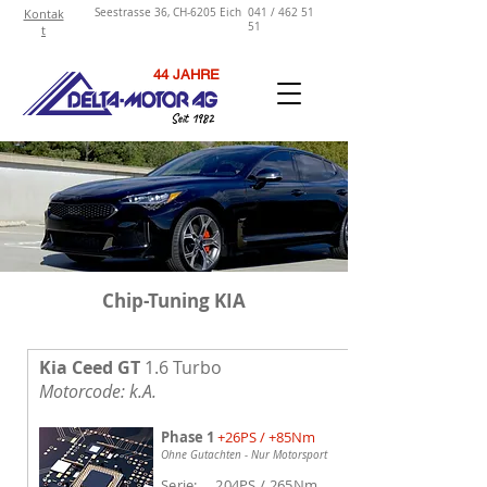
Kontak
Seestrasse 36, CH-6205 Eich
041 / 462 51
51
t
44 JAHRE
Seit 1982
Chip-Tuning KIA
Kia Ceed GT
1
.6
Turbo
Motorcode: k.A.
Phase 1
+26PS / +85Nm
Ohne Gutachten - Nur Motorsport
Serie: 204PS / 265Nm