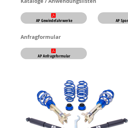
Kataloge / Anwendungslisten
AP Gewindefahrwerke
AP Spo
Anfragformular
AP Anfrageformular