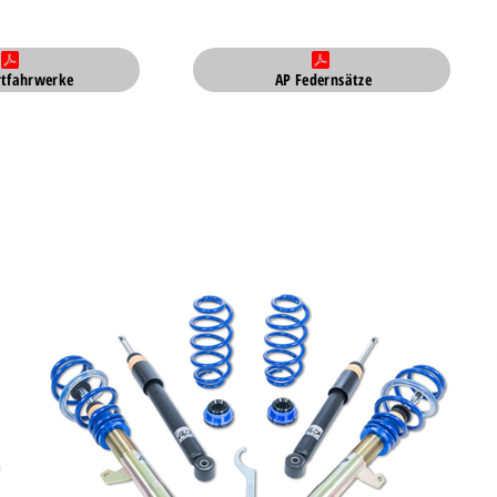
rtfahrwerke
AP Federnsätze