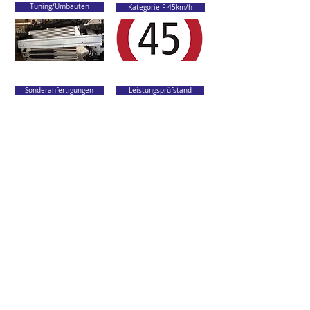
Tuning/Umbauten
Kategorie F 45km/h
Sonderanfertigungen
Leistungsprüfstand
Beratung
Opel / OPC-Spezialist
Diagnosen
Oldtimer-Werkstatt