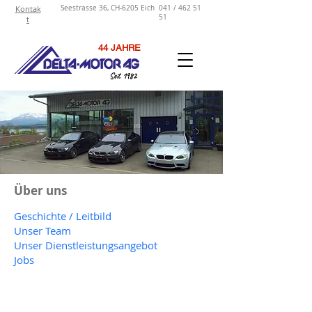
Kontak
Seestrasse 36, CH-6205 Eich
041 / 462 51
51
t
44 JAHRE
Seit 1982
Über uns
Geschichte / Leitbild
​Unser Team
Unser Dienstleistungsangebot
Jobs