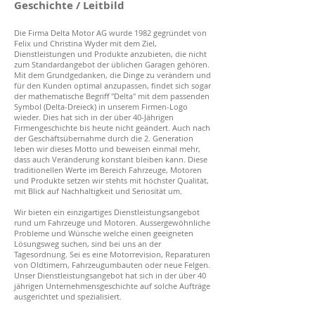
Geschichte / Leitbild
Die Firma Delta Motor AG wurde 1982 gegründet von
Felix und Christina Wyder mit dem Ziel,
Dienstleistungen und Produkte anzubieten, die nicht
zum Standardangebot der üblichen Garagen gehören.
Mit dem Grundgedanken, die Dinge zu verändern und
für den Kunden optimal anzupassen, findet sich sogar
der mathematische Begriff "Delta" mit dem passenden
Symbol (Delta-Dreieck) in unserem Firmen-Logo
wieder. Dies hat sich in der über 40-Jährigen
Firmengeschichte bis heute nicht geändert. Auch nach
der Geschäftsübernahme durch die 2. Generation
leben wir dieses Motto und beweisen einmal mehr,
dass auch Veränderung konstant bleiben kann. Diese
traditionellen Werte im Bereich Fahrzeuge, Motoren
und Produkte setzen wir stehts mit höchster Qualität,
mit Blick auf Nachhaltigkeit und Seriosität um.
Wir bieten ein einzigartiges Dienstleistungsangebot
rund um Fahrzeuge und Motoren. Aussergewöhnliche
Probleme und Wünsche welche einen geeigneten
Lösungsweg suchen, sind bei uns an der
Tagesordnung. Sei es eine Motorrevision, Reparaturen
von Oldtimern, Fahrzeugumbauten oder neue Felgen.
Unser Dienstleistungsangebot hat sich in der über 40
jährigen Unternehmensgeschichte auf solche Aufträge
ausgerichtet und spezialisiert.